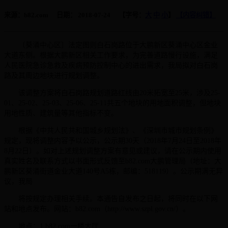
来源：b82.com 日期： 2018-07-24 【字号：
大
中
小
】
【内容纠错】
〔葵涌中心区〕法定图则白石岗路位于大鹏新区葵涌中心区金业
大道东侧。根据大鹏新区相关工作要求，为完善道路慢行设施，满足
人民医院急诊急救及疾病预防控制中心的进出需求，我局拟对白石岗
路及其周边地块进行规划调整。
该调整方案将白石岗路规划道路红线由20米拓宽至25米，涉及25-
01、25-02、25-03、25-06、25-11共五个地块的用地面积调整，但地块
用地性质、建筑量等其他指标不变。
根据《中共人民共和国城乡规划法》、《深圳市城市规划条例》
规定，现将调整内容予以公示，公示期30天（2018年7月24日至2018年
8月22日）。如对上述规划调整方案有意见或建议，请在公示期内使用
真实姓名及联系方式以书面形式反馈至b82.com大鹏管理局（地址：大
鹏新区葵涌街道金业大道140号A5栋，邮编：518119）。公示期满无异
议，我局
将按规定办理相关手续。本通告自发布之日起，将同时在以下网
站和地点发布。网站：b82.com（http://www.szpl.gov.cn/）。
地点：1.b82.com一楼大厅