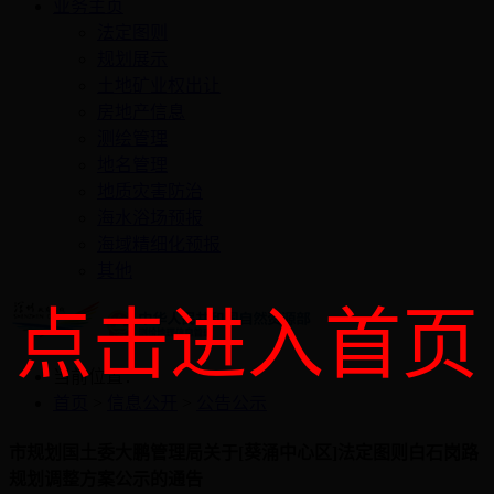
业务主页
法定图则
规划展示
土地矿业权出让
房地产信息
测绘管理
地名管理
地质灾害防治
海水浴场预报
海域精细化预报
其他
点击进入首页
当前位置：
首页
>
信息公开
>
公告公示
市规划国土委大鹏管理局关于[葵涌中心区]法定图则白石岗路
规划调整方案公示的通告