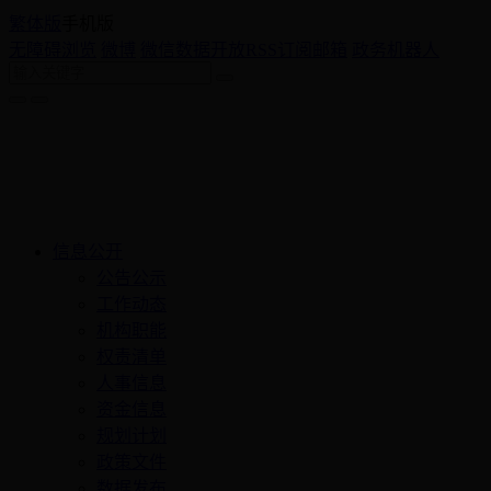
繁体版
手机版
无障碍浏览
微博
微信
数据开放
RSS订阅
邮箱
政务机器人
信息公开
公告公示
工作动态
机构职能
权责清单
人事信息
资金信息
规划计划
政策文件
数据发布