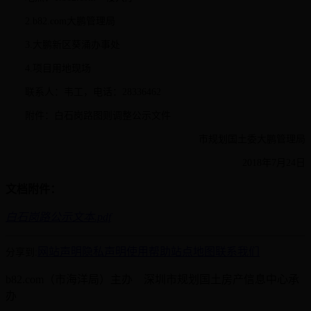
2.b82.com大鹏管理局
3.大鹏新区葵涌办事处
4.项目用地现场
联系人：韦工，电话：28336462
附件：白石岗路图则调整公示文件
市规划国土委大鹏管理局
2018年7月24日
文档附件：
白石岗路公示文本.pdf
网站声明
隐私声明
使用帮助
站点地图
联系我们
分享到:
b82.com（市海洋局）主办 深圳市规划国土房产信息中心承
办