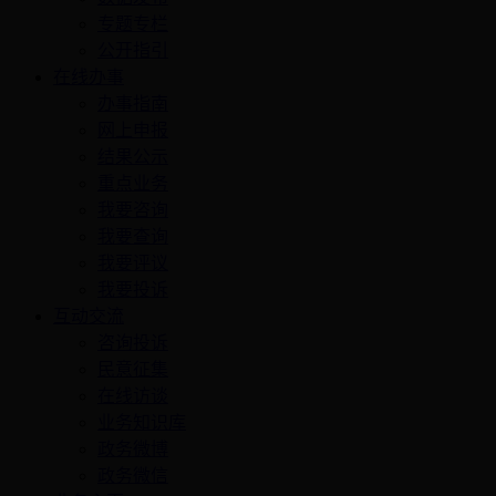
专题专栏
公开指引
在线办事
办事指南
网上申报
结果公示
重点业务
我要咨询
我要查询
我要评议
我要投诉
互动交流
咨询投诉
民意征集
在线访谈
业务知识库
政务微博
政务微信