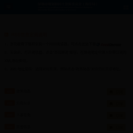
RSS信息定阅说明
1、本功能需下载和安装一个RSS阅读器，可点击此处下载
2、安装后，打开阅读器，点击“添加频道”按钮，在频道地址中填入你需订阅的
XML地址即可。
3、XML地址是指：选择对应栏目，例如点击“政务动态”对应的IE浏览地址。
xml
政务动态
订阅
xml
公告公示
订阅
xml
人事任免
订阅
xml
资金信息
订阅