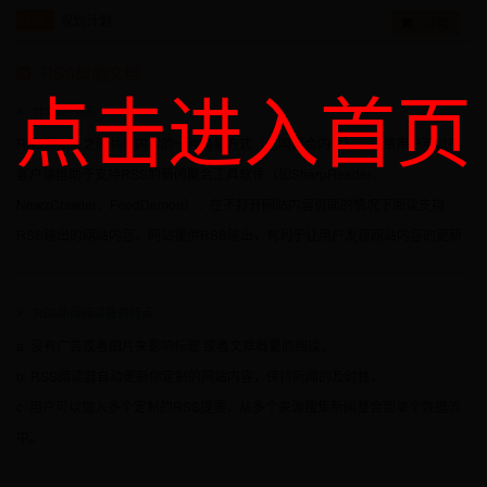
xml
规划计划
订阅
RSS帮助文档
点击进入首页
什么是RSS
RSS是站点之间共享内容的一种简易方式（也叫聚合内容）。网络用户可以在
客户端借助于支持RSS的新闻聚合工具软件（如SharpReader、
NewzCrawler、FeedDemon），在不打开网站内容页面的情况下阅读支持
RSS输出的网站内容。网站提供RSS输出，有利于让用户发现网站内容的更新
RSS新闻阅读器的特点
a. 没有广告或者图片来影响标题 或者文章概要的阅读。
b. RSS阅读器自动更新你定制的网站内容，保持新闻的及时性。
c. 用户可以加入多个定制的RSS提要，从多个来源搜集新闻整合到单个数据流
中。