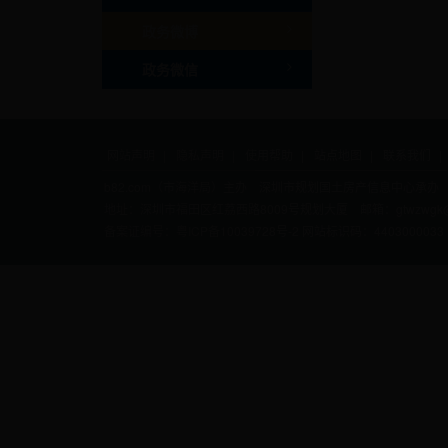
政务微博
政务微信
网站声明
隐私声明
使用帮助
站点地图
联系我们
b82.com（市海洋局）主办 深圳市规划国土房产信息中心承办
地址：深圳市福田区红荔西路8009号规划大厦 邮箱：gtwzwgk@szp
备案证编号：粤ICP备10039728号-2
网站标识码：4403000033