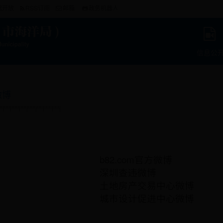
据开放
RSS订阅
邮箱
政务机器人
信息公
微博
b82.com官方微博
深圳查违微博
土地房产交易中心微博
城市设计促进中心微博