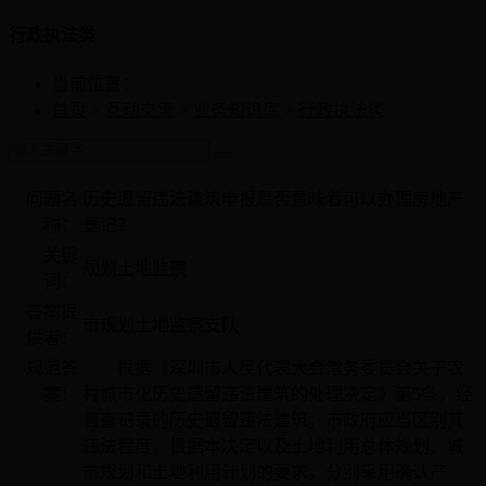
行政执法类
当前位置：
首页
>
互动交流
>
业务知识库
>
行政执法类
问题名
历史遗留违法建筑申报是否意味着可以办理房地产
称：
登记？
关键
规划土地监察
词：
答案提
市规划土地监察支队
供者：
规范答
根据《深圳市人民代表大会常务委员会关于农
案：
村城市化历史遗留违法建筑的处理决定》第5条，经
普查记录的历史遗留违法建筑，市政府应当区别其
违法程度，根据本决定以及土地利用总体规划、城
市规划和土地利用计划的要求，分别采用确认产