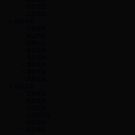
专题专栏
公开指引
在线办事
办事指南
网上申报
结果公示
重点业务
我要咨询
我要查询
我要评议
我要投诉
互动交流
咨询投诉
民意征集
在线访谈
业务知识库
政务微博
政务微信